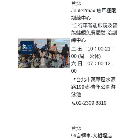
台北
Joule2max 焦耳極限
訓練中心
*自行車智能眼鏡及智
能蛙鏡免費體驗-洽訓
練中心
二-五：10：00-21：
00 (周一公休)
六-日：07：00-12：
00
📍台北市萬華區水源
路199號-青年公園游
泳池
📞02-2309 8819
台北
96自轉車-大稻埕店